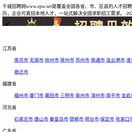
千城招聘网www.zpw.net是覆盖全国各省、市、区县的人
历，企业可直招本地人才，一站式解决全国求职招工需求。 2026
江苏省
南京市
无锡市
徐州市
常州市
苏州市
南通市
连云港市
淮
宿迁市
福建省
福州市
厦门市
莆田市
三明市
泉州市
漳州市
南平市
龙岩
河北省
石家庄市
唐山市
秦皇岛市
邯郸市
邢台市
保定市
张家口
广东省