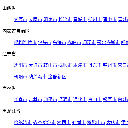
山西省
太原市
大同市
阳泉市
长治市
晋城市
朔州市
晋中市
运城
内蒙古自治区
呼和浩特市
包头市
乌海市
赤峰市
通辽市
鄂尔多斯市
呼
辽宁省
沈阳市
大连市
鞍山市
抚顺市
本溪市
丹东市
锦州市
营口
朝阳市
葫芦岛市
金普新区
吉林省
长春市
吉林市
四平市
辽源市
通化市
白山市
松原市
白城
黑龙江省
哈尔滨市
齐齐哈尔市
鸡西市
鹤岗市
双鸭山市
大庆市
伊