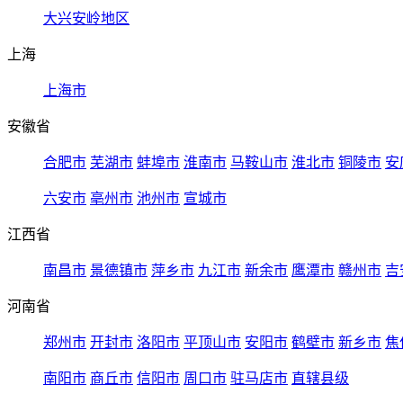
大兴安岭地区
上海
上海市
安徽省
合肥市
芜湖市
蚌埠市
淮南市
马鞍山市
淮北市
铜陵市
安
六安市
亳州市
池州市
宣城市
江西省
南昌市
景德镇市
萍乡市
九江市
新余市
鹰潭市
赣州市
吉
河南省
郑州市
开封市
洛阳市
平顶山市
安阳市
鹤壁市
新乡市
焦
南阳市
商丘市
信阳市
周口市
驻马店市
直辖县级