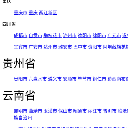
重庆
重庆市
重庆
两江新区
四川省
成都市
自贡市
攀枝花市
泸州市
德阳市
绵阳市
广元市
遂
宜宾市
广安市
达州市
雅安市
巴中市
资阳市
阿坝藏族羌
贵州省
贵阳市
六盘水市
遵义市
安顺市
毕节市
铜仁市
黔西南布
云南省
昆明市
曲靖市
玉溪市
保山市
昭通市
丽江市
普洱市
临沧
族自治州