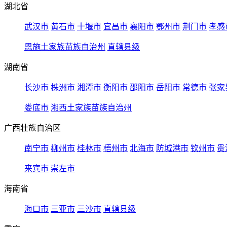
湖北省
武汉市
黄石市
十堰市
宜昌市
襄阳市
鄂州市
荆门市
孝感
恩施土家族苗族自治州
直辖县级
湖南省
长沙市
株洲市
湘潭市
衡阳市
邵阳市
岳阳市
常德市
张家
娄底市
湘西土家族苗族自治州
广西壮族自治区
南宁市
柳州市
桂林市
梧州市
北海市
防城港市
钦州市
贵
来宾市
崇左市
海南省
海口市
三亚市
三沙市
直辖县级