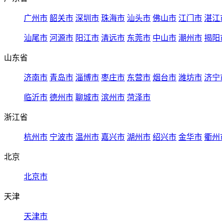
广州市
韶关市
深圳市
珠海市
汕头市
佛山市
江门市
湛江
汕尾市
河源市
阳江市
清远市
东莞市
中山市
潮州市
揭阳
山东省
济南市
青岛市
淄博市
枣庄市
东营市
烟台市
潍坊市
济宁
临沂市
德州市
聊城市
滨州市
菏泽市
浙江省
杭州市
宁波市
温州市
嘉兴市
湖州市
绍兴市
金华市
衢州
北京
北京市
天津
天津市