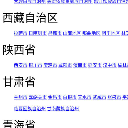
大理白族自治州
德宏傣族景颇族自治州
怒江傈僳族自治
西藏自治区
拉萨市
日喀则市
昌都市
山南地区
那曲地区
阿里地区
林
陕西省
西安市
铜川市
宝鸡市
咸阳市
渭南市
延安市
汉中市
榆林
甘肃省
兰州市
嘉峪关市
金昌市
白银市
天水市
武威市
张掖市
平
临夏回族自治州
甘南藏族自治州
青海省