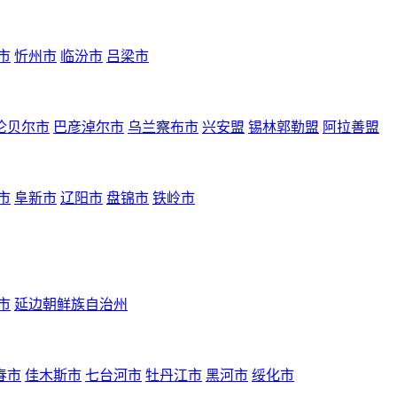
市
忻州市
临汾市
吕梁市
伦贝尔市
巴彦淖尔市
乌兰察布市
兴安盟
锡林郭勒盟
阿拉善盟
市
阜新市
辽阳市
盘锦市
铁岭市
市
延边朝鲜族自治州
春市
佳木斯市
七台河市
牡丹江市
黑河市
绥化市