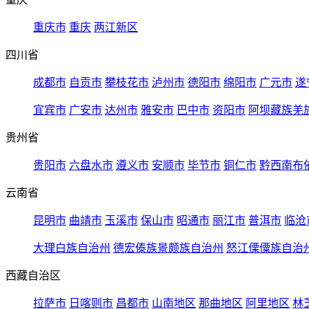
重庆市
重庆
两江新区
四川省
成都市
自贡市
攀枝花市
泸州市
德阳市
绵阳市
广元市
遂
宜宾市
广安市
达州市
雅安市
巴中市
资阳市
阿坝藏族羌
贵州省
贵阳市
六盘水市
遵义市
安顺市
毕节市
铜仁市
黔西南布
云南省
昆明市
曲靖市
玉溪市
保山市
昭通市
丽江市
普洱市
临沧
大理白族自治州
德宏傣族景颇族自治州
怒江傈僳族自治
西藏自治区
拉萨市
日喀则市
昌都市
山南地区
那曲地区
阿里地区
林