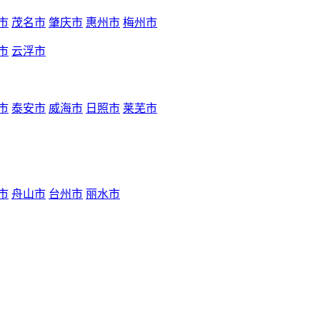
市
茂名市
肇庆市
惠州市
梅州市
市
云浮市
市
泰安市
威海市
日照市
莱芜市
市
舟山市
台州市
丽水市