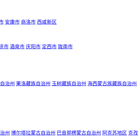
市
安康市
商洛市
西咸新区
凉市
酒泉市
庆阳市
定西市
陇南市
自治州
果洛藏族自治州
玉树藏族自治州
海西蒙古族藏族自治州
治州
博尔塔拉蒙古自治州
巴音郭楞蒙古自治州
阿克苏地区
克孜