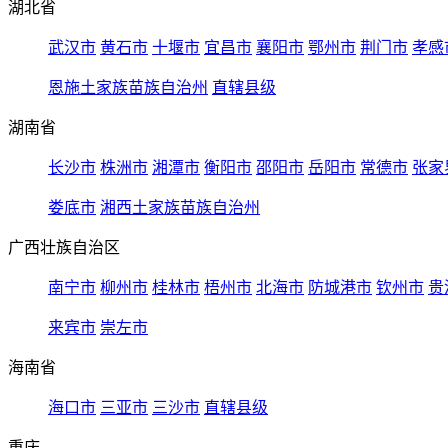
湖北省
武汉市
黄石市
十堰市
宜昌市
襄阳市
鄂州市
荆门市
孝感
恩施土家族苗族自治州
直辖县级
湖南省
长沙市
株洲市
湘潭市
衡阳市
邵阳市
岳阳市
常德市
张家
娄底市
湘西土家族苗族自治州
广西壮族自治区
南宁市
柳州市
桂林市
梧州市
北海市
防城港市
钦州市
贵
来宾市
崇左市
海南省
海口市
三亚市
三沙市
直辖县级
重庆