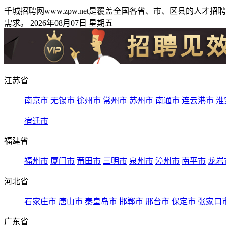
千城招聘网www.zpw.net是覆盖全国各省、市、区县的
需求。 2026年08月07日 星期五
江苏省
南京市
无锡市
徐州市
常州市
苏州市
南通市
连云港市
淮
宿迁市
福建省
福州市
厦门市
莆田市
三明市
泉州市
漳州市
南平市
龙岩
河北省
石家庄市
唐山市
秦皇岛市
邯郸市
邢台市
保定市
张家口
广东省