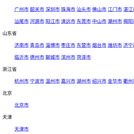
广州市
韶关市
深圳市
珠海市
汕头市
佛山市
江门市
湛江
汕尾市
河源市
阳江市
清远市
东莞市
中山市
潮州市
揭阳
山东省
济南市
青岛市
淄博市
枣庄市
东营市
烟台市
潍坊市
济宁
临沂市
德州市
聊城市
滨州市
菏泽市
浙江省
杭州市
宁波市
温州市
嘉兴市
湖州市
绍兴市
金华市
衢州
北京
北京市
天津
天津市