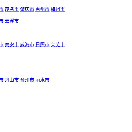
市
茂名市
肇庆市
惠州市
梅州市
市
云浮市
市
泰安市
威海市
日照市
莱芜市
市
舟山市
台州市
丽水市