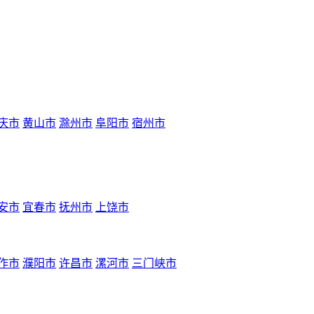
庆市
黄山市
滁州市
阜阳市
宿州市
安市
宜春市
抚州市
上饶市
作市
濮阳市
许昌市
漯河市
三门峡市