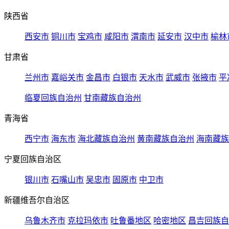
陕西省
西安市
铜川市
宝鸡市
咸阳市
渭南市
延安市
汉中市
榆林
甘肃省
兰州市
嘉峪关市
金昌市
白银市
天水市
武威市
张掖市
平
临夏回族自治州
甘南藏族自治州
青海省
西宁市
海东市
海北藏族自治州
黄南藏族自治州
海南藏族
宁夏回族自治区
银川市
石嘴山市
吴忠市
固原市
中卫市
新疆维吾尔自治区
乌鲁木齐市
克拉玛依市
吐鲁番地区
哈密地区
昌吉回族自