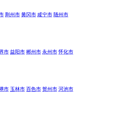
市
荆州市
黄冈市
咸宁市
随州市
界市
益阳市
郴州市
永州市
怀化市
港市
玉林市
百色市
贺州市
河池市