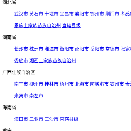
湖北省
武汉市
黄石市
十堰市
宜昌市
襄阳市
鄂州市
荆门市
孝感
恩施土家族苗族自治州
直辖县级
湖南省
长沙市
株洲市
湘潭市
衡阳市
邵阳市
岳阳市
常德市
张家
娄底市
湘西土家族苗族自治州
广西壮族自治区
南宁市
柳州市
桂林市
梧州市
北海市
防城港市
钦州市
贵
来宾市
崇左市
海南省
海口市
三亚市
三沙市
直辖县级
重庆