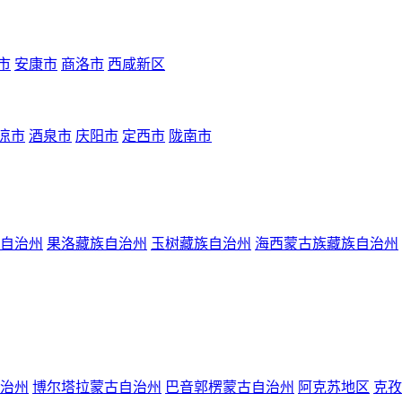
市
安康市
商洛市
西咸新区
凉市
酒泉市
庆阳市
定西市
陇南市
自治州
果洛藏族自治州
玉树藏族自治州
海西蒙古族藏族自治州
治州
博尔塔拉蒙古自治州
巴音郭楞蒙古自治州
阿克苏地区
克孜