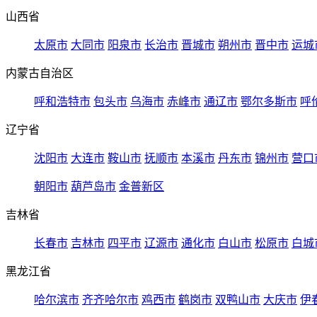
山西省
太原市
大同市
阳泉市
长治市
晋城市
朔州市
晋中市
运城
内蒙古自治区
呼和浩特市
包头市
乌海市
赤峰市
通辽市
鄂尔多斯市
呼
辽宁省
沈阳市
大连市
鞍山市
抚顺市
本溪市
丹东市
锦州市
营口
朝阳市
葫芦岛市
金普新区
吉林省
长春市
吉林市
四平市
辽源市
通化市
白山市
松原市
白城
黑龙江省
哈尔滨市
齐齐哈尔市
鸡西市
鹤岗市
双鸭山市
大庆市
伊