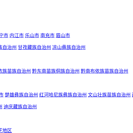
宁市
内江市
乐山市
南充市
眉山市
族自治州
甘孜藏族自治州
凉山彝族自治州
依族苗族自治州
黔东南苗族侗族自治州
黔南布依族苗族自治州
市
楚雄彝族自治州
红河哈尼族彝族自治州
文山壮族苗族自治州
州
迪庆藏族自治州
芝地区