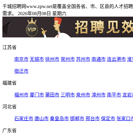
千城招聘网www.zpw.net是覆盖全国各省、市、区县的
需求。 2026年08月08日 星期六
江苏省
南京市
无锡市
徐州市
常州市
苏州市
南通市
连云港市
淮
宿迁市
福建省
福州市
厦门市
莆田市
三明市
泉州市
漳州市
南平市
龙岩
河北省
石家庄市
唐山市
秦皇岛市
邯郸市
邢台市
保定市
张家口
广东省