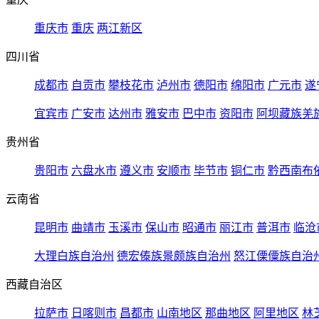
重庆市
重庆
两江新区
四川省
成都市
自贡市
攀枝花市
泸州市
德阳市
绵阳市
广元市
遂
宜宾市
广安市
达州市
雅安市
巴中市
资阳市
阿坝藏族羌
贵州省
贵阳市
六盘水市
遵义市
安顺市
毕节市
铜仁市
黔西南布
云南省
昆明市
曲靖市
玉溪市
保山市
昭通市
丽江市
普洱市
临沧
大理白族自治州
德宏傣族景颇族自治州
怒江傈僳族自治
西藏自治区
拉萨市
日喀则市
昌都市
山南地区
那曲地区
阿里地区
林