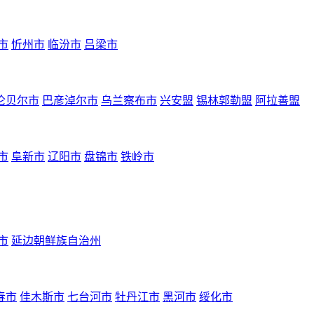
市
忻州市
临汾市
吕梁市
伦贝尔市
巴彦淖尔市
乌兰察布市
兴安盟
锡林郭勒盟
阿拉善盟
市
阜新市
辽阳市
盘锦市
铁岭市
市
延边朝鲜族自治州
春市
佳木斯市
七台河市
牡丹江市
黑河市
绥化市